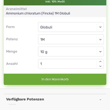
inkl. 10% MwSt
Arzneimittel
Ammonium chloratum (Fincke)
1M
Globuli
Form
Form
Globuli
Potenz
1M
Globuli
Menge
Anzahl
In den Warenkorb
Verfügbare Potenzen