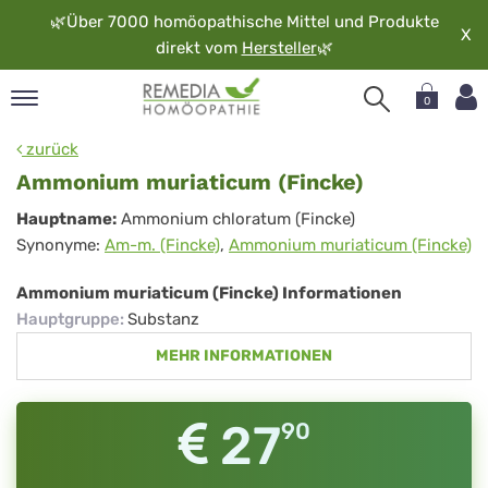
🌿
Über 7000 homöopathische Mittel und Produkte
X
direkt vom
Hersteller
🌿
0
pand
zurück
rache
Ammonium muriaticum (Fincke)
pand
Ammonium
Hauptname:
Ammonium chloratum (Fincke)
op
Synonyme:
Am-m. (Fincke)
,
Ammonium muriaticum (Fincke)
muriaticum
pand
möopathie
(Fincke)
Ammonium muriaticum (Fincke) Informationen
Hauptgruppe
:
Substanz
MEHR INFORMATIONEN
pand
rvice
pand
27
90
er
media