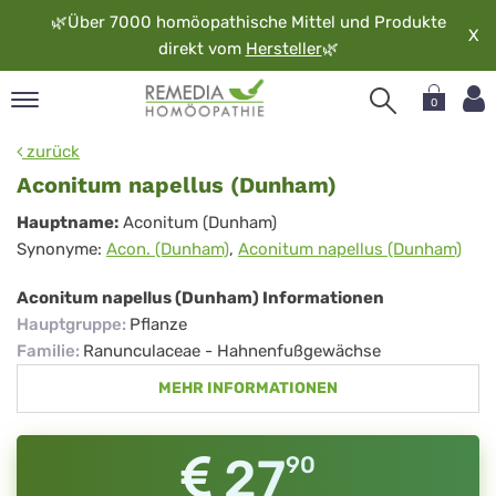
🌿
Über 7000 homöopathische Mittel und Produkte
X
direkt vom
Hersteller
🌿
0
pand
zurück
rache
Aconitum napellus (Dunham)
pand
Aconitum
Hauptname:
Aconitum (Dunham)
op
Synonyme:
Acon. (Dunham)
,
Aconitum napellus (Dunham)
napellus
pand
möopathie
(Dunham)
Aconitum napellus (Dunham) Informationen
Hauptgruppe
:
Pflanze
Familie
:
Ranunculaceae - Hahnenfußgewächse
pand
MEHR INFORMATIONEN
rvice
pand
er
27
90
media